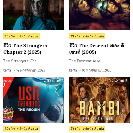
Chapter
เดอ
2
ดี
(2025)
เซน
(20
Posted
Posted
รีวิว วิจารณ์หนัง เรื่องย่อ
รีวิว วิจารณ์หนัง เรื่องย่อ
in
in
รีวิว The Strangers
รีวิว The Descent เดอะ ดี
Chapter 2 (2025)
เซนต์ (2005)
The Strangers Cha…
The Descent เดอะ …
benta
14 พฤศจิกายน 2025
benta
10 พฤศจิกายน 2025
บน
on
2 ความเห็น
0 Comment
รีวิว
รีวิว
หนัง
หนัง
เรื่อง:
Bam
The
The
Requin
Rec
นรก
แบ
กลาง
บี้
สมุทร
(202
(2022)
Posted
Posted
รีวิว วิจารณ์หนัง เรื่องย่อ
รีวิว วิจารณ์หนัง เรื่องย่อ