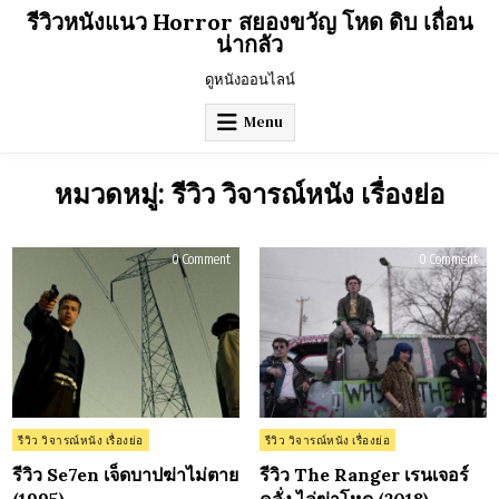
Skip
รีวิวหนังแนว Horror สยองขวัญ โหด ดิบ เถื่อน
to
น่ากลัว
content
ดูหนังออนไลน์
Menu
หมวดหมู่:
รีวิว วิจารณ์หนัง เรื่องย่อ
on
on
0 Comment
0 Comment
รีวิว
รีวิว
Se7en
The
เจ็ด
Ran
บาป
เรน
ฆ่า
เจอร
ไม่
คลั่
ตาย
ไล่
(1995)
ฆ่า
โห
(201
Posted
Posted
รีวิว วิจารณ์หนัง เรื่องย่อ
รีวิว วิจารณ์หนัง เรื่องย่อ
in
in
รีวิว Se7en เจ็ดบาปฆ่าไม่ตาย
รีวิว The Ranger เรนเจอร์