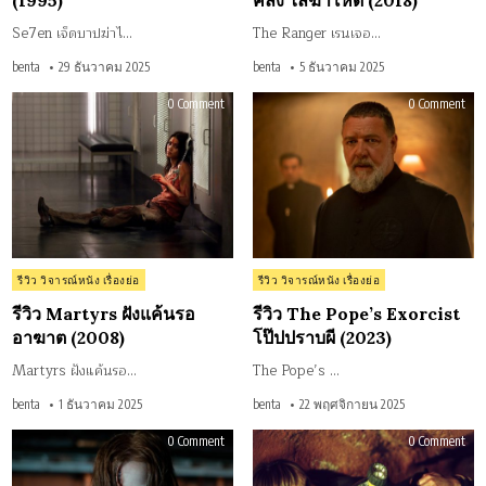
(1995)
คลั่ง ไล่ฆ่าโหด (2018)
Se7en เจ็ดบาปฆ่าไ…
The Ranger เรนเจอ…
benta
29 ธันวาคม 2025
benta
5 ธันวาคม 2025
on
on
0 Comment
0 Comment
รีวิว
รีวิว
Martyrs
The
ฝัง
Pope
แค้น
Exor
รอ
โป๊
อาฆาต
ปร
(2008)
ผี
(202
Posted
Posted
รีวิว วิจารณ์หนัง เรื่องย่อ
รีวิว วิจารณ์หนัง เรื่องย่อ
in
in
รีวิว Martyrs ฝังแค้นรอ
รีวิว The Pope’s Exorcist
อาฆาต (2008)
โป๊ปปราบผี (2023)
Martyrs ฝังแค้นรอ…
The Pope’s …
benta
1 ธันวาคม 2025
benta
22 พฤศจิกายน 2025
on
on
0 Comment
0 Comment
รีวิว
รีวิว
The
The
Strangers
Desc