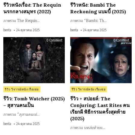
in
in
รีวิวหนังเรื่อง: The Requin
รีวิวหนัง: Bambi The
นรกกลางสมุทร (2022)
Reckoning แบมบี้ (2025)
ภาพรวม The Requin…
ภาพรวม “Bambi: Th…
benta
24 ตุลาคม 2025
benta
24 ตุลาคม 2025
on
on
0 Comment
0 Comment
รีวิว:
รีวิว
Tomb
+
Watcher
ส
(2025)
ปอ
–
ยล์:
สุสาน
The
คน
Conj
เป็น
Last
Rite
คน
เรีย
ผี
พิธ
Posted
Posted
รีวิว วิจารณ์หนัง เรื่องย่อ
รีวิว วิจารณ์หนัง เรื่องย่อ
ครั้ง
in
in
สุด
(202
รีวิว: Tomb Watcher (2025)
รีวิว + สปอยล์: The
– สุสานคนเป็น
Conjuring: Last Rites คน
เรียกผี พิธีกรรมครั้งสุดท้าย
ภาพรวม “สุสานคนเป…
(2025)
benta
24 ตุลาคม 2025
ภาพรวม บทส่งท้ายข…