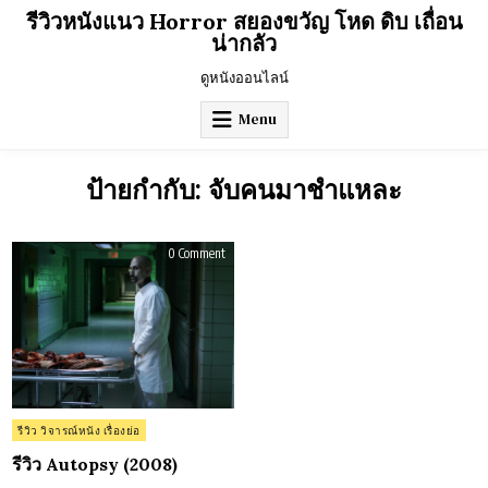
Skip
รีวิวหนังแนว Horror สยองขวัญ โหด ดิบ เถื่อน
to
น่ากลัว
content
ดูหนังออนไลน์
Menu
ป้ายกำกับ:
จับคนมาชำแหละ
on
0 Comment
รีวิว
Autopsy
(2008)
Posted
รีวิว วิจารณ์หนัง เรื่องย่อ
in
รีวิว Autopsy (2008)