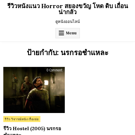
Skip
รีวิวหนังแนว Horror สยองขวัญ โหด ดิบ เถื่อน
to
น่ากลัว
content
ดูหนังออนไลน์
Menu
ป้ายกำกับ:
นรกรอชำแหละ
on
0 Comment
รีวิว
Hostel
(2005)
นรก
รอ
ชำแหละ
Posted
รีวิว วิจารณ์หนัง เรื่องย่อ
in
รีวิว Hostel (2005) นรกรอ