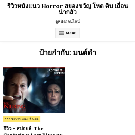
Skip
รีวิวหนังแนว Horror สยองขวัญ โหด ดิบ เถื่อน
to
น่ากลัว
content
ดูหนังออนไลน์
Menu
ป้ายกำกับ:
มนต์ดำ
on
0 Comment
รีวิว
+
ส
ปอ
ยล์:
The
Conjuring:
Last
Rites
คน
เรียก
ผี
พิธีกรรม
Posted
รีวิว วิจารณ์หนัง เรื่องย่อ
ครั้ง
in
สุดท้าย
(2025)
รีวิว + สปอยล์: The