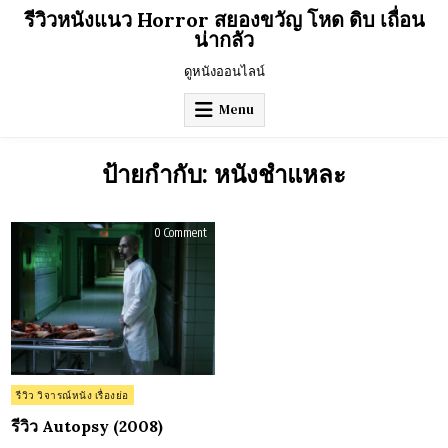
Skip
รีวิวหนังแนว Horror สยองขวัญ โหด ดิบ เถื่อน
to
น่ากลัว
content
ดูหนังออนไลน์
Menu
ป้ายกำกับ:
หนังชำแหละ
on
0 Comment
รีวิว
Autopsy
(2008)
Posted
รีวิว วิจารณ์หนัง เรื่องย่อ
in
รีวิว Autopsy (2008)