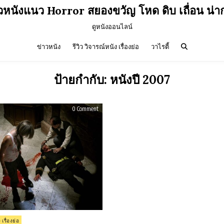
ิวหนังแนว Horror สยองขวัญ โหด ดิบ เถื่อน น่า
ดูหนังออนไลน์
ข่าวหนัง
รีวิว วิจารณ์หนัง เรื่องย่อ
วาไรตี้
ป้ายกำกับ:
หนังปี 2007
on
0 Comment
รีวิว
[REC]
(2007)
 เรื่องย่อ