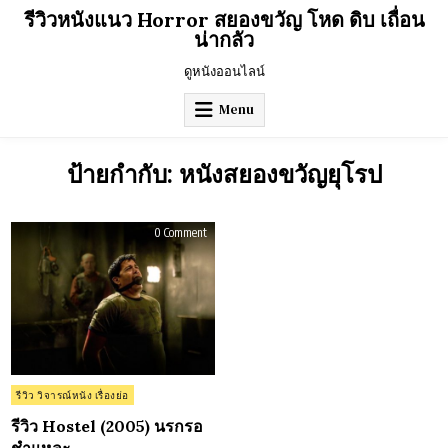
Skip
รีวิวหนังแนว Horror สยองขวัญ โหด ดิบ เถื่อน
to
น่ากลัว
content
ดูหนังออนไลน์
Menu
ป้ายกำกับ:
หนังสยองขวัญยุโรป
on
0 Comment
รีวิว
Hostel
(2005)
นรก
รอ
ชำแหละ
Posted
รีวิว วิจารณ์หนัง เรื่องย่อ
in
รีวิว Hostel (2005) นรกรอ