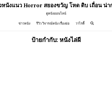
ิวหนังแนว Horror สยองขวัญ โหด ดิบ เถื่อน น่า
ดูหนังออนไลน์
ข่าวหนัง
รีวิว วิจารณ์หนัง เรื่องย่อ
วาไรตี้
ป้ายกำกับ:
หนังไล่ผี