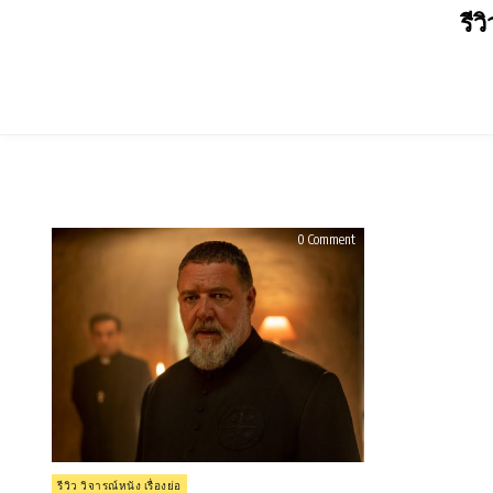
Skip
รีว
to
content
on
0 Comment
รีวิว
The
Pope’s
Exorcist
โป๊ป
ปราบ
ผี
(2023)
Posted
รีวิว วิจารณ์หนัง เรื่องย่อ