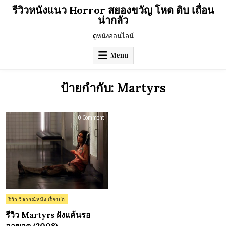
Skip
รีวิวหนังแนว Horror สยองขวัญ โหด ดิบ เถื่อน
to
น่ากลัว
content
ดูหนังออนไลน์
Menu
ป้ายกำกับ:
Martyrs
on
0 Comment
รีวิว
Martyrs
ฝัง
แค้น
รอ
อาฆาต
(2008)
Posted
รีวิว วิจารณ์หนัง เรื่องย่อ
in
รีวิว Martyrs ฝังแค้นรอ