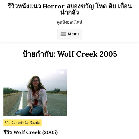
Skip
รีวิวหนังแนว Horror สยองขวัญ โหด ดิบ เถื่อน
to
น่ากลัว
content
ดูหนังออนไลน์
Menu
ป้ายกำกับ:
Wolf Creek 2005
on
0 Comment
รีวิว
Wolf
Creek
(2005)
Posted
รีวิว วิจารณ์หนัง เรื่องย่อ
in
รีวิว Wolf Creek (2005)