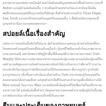
และพยายามแสดงความเป็นผู้นำแต่กลับต้องเผชิญบททดสอบที่หนักหน่วง ขณะที่
Amber และผู้เข้าแข่งขันคนอื่น ๆ ต่างมีบุคลิกแตกต่างกันและสะท้อนให้เห็น
พฤติกรรมของมนุษย์เมื่อถูกกดดันถึงขีดสุด ฝั่งตัวร้ายประกอบด้วย Three Finger,
Saw Tooth และสมาชิกครอบครัวมนุษย์กินคนคนอื่น ๆ ที่พร้อมสังหารทุกคนที่
บุกรุกเข้ามาในอาณาเขตของพวกเขา
สปอยล์เนื้อเรื่องสำคัญ
หลังจากการแข่งขันเริ่มต้นได้ไม่นาน ผู้เข้าแข่งขันหลายคนถูกฆ่าอย่างโหดเหี้ยม
โดยครอบครัวมนุษย์กินคนที่ซ่อนตัวอยู่ในป่า ผู้รอดชีวิตเริ่มรวมตัวกันและพยายาม
หาทางหลบหนี แต่กลับพบว่าศัตรูรู้จักพื้นที่ทั้งหมดดีกว่าพวกเขาหลายเท่า Dale
Murphy ใช้ประสบการณ์ทางทหารช่วยวางแผนต่อสู้และพยายามปกป้องผู้รอดชีวิต
แต่จำนวนศัตรูและความโหดร้ายของพวกมันทำให้ภารกิจยากกว่าที่คาดไว้ ระหว่าง
ทางสมาชิกในกลุ่มถูกกำจัดทีละคนด้วยวิธีอันสยดสยอง ทั้งการถูกล่า ถูกกับดัก
และถูกทรมาน เมื่อเรื่องราวดำเนินมาถึงช่วงท้าย Dale สามารถต่อสู้กับมนุษย์กิน
คนหลายคนได้อย่างดุเดือด แต่สุดท้ายก็เสียชีวิตอย่างกล้าหาญเพื่อเปิดโอกาสให้
Nina หลบหนี ในฉากจบ Nina กลายเป็นหนึ่งในผู้รอดชีวิตเพียงไม่กี่คนที่สามารถ
ออกจากป่าได้ แต่หนังยังทิ้งท้ายว่าภัยคุกคามจากครอบครัวกลายพันธุ์ยังไม่สิ้นสุด
และพร้อมกลับมาสร้างความสยองอีกครั้งในอนาคต
ธีมและประเด็นของภาพยนตร์