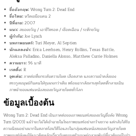
ชื่ออังกฤษ:
Wrong Turn 2: Dead End
ชื่อไทย:
หวีดเขมือบคน 2
ปีที่ฉาย:
2007
แนว:
สยองขวัญ / เอาชีวิตรอด / เชือดเฉือน / ระทึกขวัญ
ผู้กำกับ:
Joe Lynch
บทภาพยนตร์:
Turi Meyer, Al Septien
นักแสดงนำ:
Erica Leerhsen, Henry Rollins, Texas Battle,
Aleksa Palladino, Daniella Alonso, Matthew Currie Holmes
ความยาว:
96 นาที
เรตติ้ง:
R
จุดเด่น:
ภาคต่อที่ยกระดับความโหด เลือดสาด และความบ้าคลั่งของ
ตระกูลมนุษย์กินคนให้รุนแรงกว่าเดิม พร้อมฉากสังหารสุดโหดที่กลายเป็น
ภาพจำของแฟนหนังสยองขวัญสายโหดทั่วโลก
ข้อมูลเบื้องต้น
Wrong Turn 2: Dead End เป็นภาคต่อของภาพยนตร์สยองขวัญชื่อดัง Wrong
Turn (2003) แม้ว่าจะไม่ได้เข้าฉายในโรงภาพยนตร์อย่างกว้างขวาง แต่กลับได้รับ
ความนิยมอย่างมากในตลาดโฮมวิดีโอและในกลุ่มแฟนหนังสยองขวัญสายโหด
ภาพยนตร์ยังคงใช้แนวคิดหลักเกี่ยวกับครอบครัวมนุษย์กลายพันธุ์ที่อาศัยอยู่ในป่า