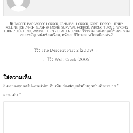
TAGGED
BACKWOODS HORROR
,
CANNIBAL HORROR
,
GORE HORROR
,
HENRY
ROLLINS
,
JOE LYNCH
,
SLASHER MOVIE
,
SURVIVAL HORROR
,
WRONG TURN 2
,
WRONG
TURN 2 DEAD END
,
WRONG TURN 2 DEAD END 2007
,
รีวิวหนัง
,
หนังมนุษย์กินคน
,
หนัง
สยองขวัญ
,
หนังเชือดเฉือน
,
หนังเอาชีวิตรอด
,
หวีดเขมือบคน 2
แนะแนว
รีวิว The Descent Part 2 (2009) →
เรื่อง
← รีวิว Wolf Creek (2005)
ใส่ความเห็น
อีเมลของคุณจะไม่แสดงให้คนอื่นเห็น
ช่องข้อมูลจำเป็นถูกทำเครื่องหมาย
*
ความเห็น
*