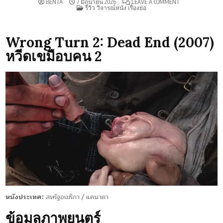
ON
BENTA
7 มิถุนายน 2026
LEAVE A COMMENT
POSTED
รีวิว
รีวิว วิจารณ์หนัง เรื่องย่อ
IN
WRONG
TURN
2:
DEAD
Wrong Turn 2: Dead End (2007)
END
(2007)
หวีดเขมือบคน 2
หนังประเทศ:
สหรัฐอเมริกา / แคนาดา
ข้อมูลภาพยนตร์