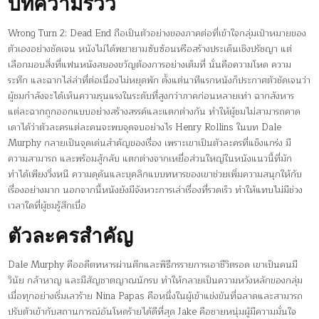
บทความรีวิว
Wrong Turn 2: Dead End ถือเป็นตัวอย่างของภาคต่อที่เข้าใจกลุ่มเป้าหมายของ
ตัวเองอย่างชัดเจน หนังไม่ได้พยายามซับซ้อนหรือสร้างประเด็นเชิงปรัชญา แต่
เลือกมอบสิ่งที่แฟนหนังสยองขวัญต้องการอย่างเต็มที่ นั่นคือความโหด ความ
ระทึก และฉากไล่ล่าที่ต่อเนื่องไม่หยุดพัก ตั้งแต่นาทีแรกหนังก็ประกาศตัวชัดเจนว่า
ผู้ชมกำลังจะได้เห็นความรุนแรงในระดับที่สูงกว่าภาคก่อนหลายเท่า ฉากสังหาร
แต่ละฉากถูกออกแบบอย่างสร้างสรรค์และแตกต่างกัน ทำให้ผู้ชมไม่สามารถคาด
เดาได้ว่าตัวละครแต่ละคนจะพบจุดจบอย่างไร Henry Rollins ในบท Dale
Murphy กลายเป็นจุดเด่นสำคัญของเรื่อง เพราะเขาเป็นตัวละครที่แข็งแกร่ง มี
ความสามารถ และพร้อมสู้กลับ แตกต่างจากเหยื่อส่วนใหญ่ในหนังแนวนี้ที่มัก
ทำได้เพียงวิ่งหนี ความดุดันและบุคลิกแบบทหารของเขาช่วยเพิ่มความสนุกให้กับ
เรื่องอย่างมาก นอกจากนี้หนังยังมีจังหวะการเล่าเรื่องที่รวดเร็ว ทำให้แทบไม่มีช่วง
เวลาใดที่ผู้ชมรู้สึกเบื่อ
ตัวละครสำคัญ
Dale Murphy คืออดีตทหารผ่านศึกและพิธีกรรายการเอาชีวิตรอด เขาเป็นคนมี
วินัย กล้าหาญ และมีสัญชาตญาณนักรบ ทำให้กลายเป็นความหวังหลักของกลุ่ม
เมื่อทุกอย่างเริ่มเลวร้าย Nina Papas คือหนึ่งในผู้เข้าแข่งขันที่ฉลาดและสามารถ
ปรับตัวเข้ากับสถานการณ์อันโหดร้ายได้ดีที่สุด Jake คือชายหนุ่มผู้มีความมั่นใจ