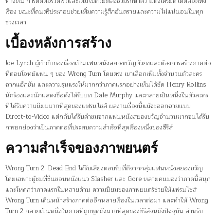
ทางหนี การตัดต่อรวดเร็วและเต็มไปด้วยพลังช่วยรักษาความตึงเครียดได้ตลอดทั้ง
เรื่อง ขณะที่ดนตรีประกอบช่วยเพิ่มความรู้สึกอันตรายและความไม่แน่นอนในทุก
ช่วงเวลา
เบื้องหลังการสร้าง
Joe Lynch ผู้กำกับของเรื่องเป็นแฟนหนังสยองขวัญตัวยงและต้องการสร้างภาคต่อ
ที่ตอบโจทย์แฟน ๆ ของ Wrong Turn โดยตรง เขาเลือกเพิ่มทั้งจำนวนตัวละคร
ฉากแอ็กชัน และความรุนแรงให้มากกว่าภาคแรกอย่างเห็นได้ชัด Henry Rollins
นักร้องและนักแสดงชื่อดังได้รับบท Dale Murphy และกลายเป็นหนึ่งในตัวละคร
ที่ได้รับความนิยมมากที่สุดของแฟรนไชส์ ผลงานเรื่องนี้แม้จะออกฉายแบบ
Direct-to-Video แต่กลับได้รับคำชมจากแฟนหนังสยองขวัญจำนวนมากจนได้รับ
การยกย่องว่าเป็นภาคต่อที่ประสบความสำเร็จที่สุดเรื่องหนึ่งของซีรีส์
ความสำเร็จของภาพยนตร์
Wrong Turn 2: Dead End ได้รับเสียงตอบรับที่ดีจากกลุ่มแฟนหนังสยองขวัญ
โดยเฉพาะผู้ชมที่ชื่นชอบหนังแนว Slasher และ Gore หลายคนมองว่าภาคนี้สนุก
และโหดกว่าภาคแรกในหลายด้าน ความนิยมของภาพยนตร์ช่วยให้แฟรนไชส์
Wrong Turn เดินหน้าสร้างภาคต่ออีกหลายเรื่องในเวลาต่อมา และทำให้ Wrong
Turn 2 กลายเป็นหนึ่งในภาคที่ถูกพูดถึงมากที่สุดของซีรีส์จนถึงปัจจุบัน สำหรับ