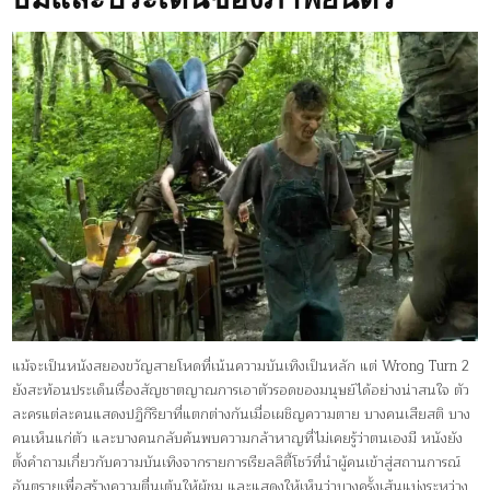
แม้จะเป็นหนังสยองขวัญสายโหดที่เน้นความบันเทิงเป็นหลัก แต่ Wrong Turn 2
ยังสะท้อนประเด็นเรื่องสัญชาตญาณการเอาตัวรอดของมนุษย์ได้อย่างน่าสนใจ ตัว
ละครแต่ละคนแสดงปฏิกิริยาที่แตกต่างกันเมื่อเผชิญความตาย บางคนเสียสติ บาง
คนเห็นแก่ตัว และบางคนกลับค้นพบความกล้าหาญที่ไม่เคยรู้ว่าตนเองมี หนังยัง
ตั้งคำถามเกี่ยวกับความบันเทิงจากรายการเรียลลิตี้โชว์ที่นำผู้คนเข้าสู่สถานการณ์
อันตรายเพื่อสร้างความตื่นเต้นให้ผู้ชม และแสดงให้เห็นว่าบางครั้งเส้นแบ่งระหว่าง