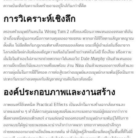
ความบันเทิงกับความโหดร้ายอาจอยู่ใกล้กันกว่าที่คิด
การวิเคราะห์เชิงลึก
ครอบครัวมนุษย์กินคนใน Wrong Turn 2 เปรียบเสมือนภาพแทนของธรรมชาติอัน
ป่าเถื่อนที่อยู่นอกเหนือการควบคุมของอารยธรรม พวกเขาใช้ชีวิตตามสัญชาตญาณ
ดั้งเดิม ไม่ยึดติดกับกฎเกณฑ์ทางศีลธรรมของสังคม ขณะที่ผู้เข้าแข่งขันซึ่งมาจาก
โลกสมัยใหม่กลับต้องเผชิญความจริงอันโหดร้ายว่าเทคโนโลยี ชื่อเสียง หรือความ
มั่นใจในตัวเองไม่สามารถช่วยพวกเขาได้เสมอไป Dale Murphy เป็นตัวแทนของ
ความมีระเบียบวินัยและการเตรียมพร้อม ส่วน Nina เป็นตัวแทนของการปรับตัวและ
ความมุ่งมั่นในการมีชีวิตรอด การต่อสู้ระหว่างมนุษย์และมนุษย์กลายพันธุ์จึงเป็นการ
ปะทะกันระหว่างเหตุผลกับสัญชาตญาณดิบในระดับหนึ่ง
องค์ประกอบภาพและงานสร้าง
ภาพยนตร์ใช้เทคนิค Practical Effects เป็นหลักในการสร้างฉากสังหารและ
บาดแผลต่าง ๆ ทำให้ความรุนแรงดูสมจริงและกระแทกอารมณ์ผู้ชมมากกว่าการ
พึ่งพาเทคนิคคอมพิวเตอร์ งานแต่งหน้าของครอบครัวมนุษย์กลายพันธุ์ได้รับการ
ออกแบบให้ดูน่าขยะแขยงและน่ากลัวกว่าภาคแรก บรรยากาศของป่าลึกถูก
ถ่ายทอดออกมาอย่างอึดอัดและกดดัน ทำให้ผู้ชมรู้สึกเหมือนติดอยู่ในพื้นที่ที่ไม่มี