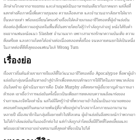
ลึกห่างไกลจากอารยธรรม และล่ามนุษย์เป็นอาหารเช่นเดียวกับภาคแรก แต่สิ่งที่
แตกต่างคือภาคนี้เพิ่มความรุนแรง ความเลือดสาด และจำนวนฉากสังหารให้มาก
ขึ้นหลายเท่า พร้อมเปลี่ยนโครงสร้างเรื่องให้คล้ายเกมเอาชีวิตรอดที่ผู้เข้าแข่งขัน
ต้องต่อสู้เพื่อความอยู่รอดในพื้นที่อันตรายโดยไม่รู้ว่ากำลังถูกล่าอยู่ หนังได้รับคำ
ชมจากแฟนหนังแนว Slasher จำนวนมาก เพราะสามารถรักษาความบันเทิง ความ
ตึงเครียด และความโหดได้อย่างต่อเนื่องตลอดทั้งเรื่อง จนหลายคนยกให้เป็นหนึ่ง
ในภาคต่อที่ดีที่สุดของแฟรนไชส์ Wrong Turn
เรื่องย่อ
เรื่องราวเริ่มต้นด้วยรายการเรียลลิตี้โชว์แนวเอาชีวิตรอดชื่อ Apocalypse ซึ่งพาผู้เข้า
แข่งขันกลุ่มหนึ่งเดินทางเข้าสู่ป่าลึกเพื่อทดสอบทักษะการใช้ชีวิตในสภาพแวดล้อม
อันโหดร้าย ผู้ดำเนินรายการคือ Dale Murphy อดีตทหารผู้เชี่ยวชาญด้านการเอา
ตัวรอด เขาเชื่อว่าการแข่งขันครั้งนี้จะเป็นเพียงการทดสอบความแข็งแกร่งของ
ร่างกายและจิตใจเท่านั้น แต่ไม่มีใครรู้ว่าป่าที่พวกเขาเข้าไปนั้นเป็นอาณาเขตของ
ครอบครัวมนุษย์กินคนกลายพันธุ์ที่อาศัยอยู่ห่างไกลจากโลกภายนอกมานาน
หลายปี เมื่อสมาชิกในกลุ่มเริ่มหายตัวไปทีละคน ผู้เข้าแข่งขันจึงตระหนักว่าพวกเขา
ไม่ได้กำลังแข่งขันกันเองอีกต่อไป แต่กำลังถูกล่าโดยสิ่งมีชีวิตที่โหดเหี้ยมและ
พร้อมจะฆ่าพวกเขาอย่างทรมานที่สุดเท่าที่จะเป็นไปได้