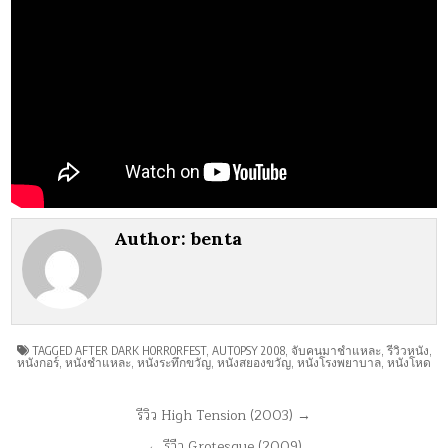
Author:
benta
TAGGED
AFTER DARK HORRORFEST
,
AUTOPSY 2008
,
จับคนมาชำแหละ
,
รีวิวหนัง
,
หนังกอร์
,
หนังชำแหละ
,
หนังระทึกขวัญ
,
หนังสยองขวัญ
,
หนังโรงพยาบาล
,
หนังโหด
แนะแนว
รีวิว High Tension (2003) →
เรื่อง
← รีวืว Grotesque (2009)