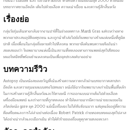
กับแนว slasher และ torture horror ที่ได้รับความนิยมในยุค 2000 ตัวหนังมี
บรรยากาศชวนอึดอัด เต็มไปด้วยเลือด ความเน่าเปื่อย และความรู้สึกสิ้นหวัง
เรื่องย่อ
กลุ่มวัยรุ่นเดินทางกลับจากงานปาร์ตี้ในช่วงเทศกาล Mardi Gras แต่ระหว่างทาง
พวกเขาประสบอุบัติเหตุรถชน และถูกนำตัวส่งไปยังโรงพยาบาลร้างแห่งหนึ่งที่ดูผิด
ปกติ เมื่อเพื่อนในกลุ่มเริ่มหายตัวไปทีละคน พวกเขาจึงค้นพบความจริงอันน่า
สยดสยองว่า โรงพยาบาลแห่งนี้เป็นสถานที่ทดลองทางการแพทย์สุดวิปริตของ
หมอโรคจิตที่พร้อมชำแหละคนเป็นเพื่อจุดประสงค์บางอย่าง
บทความรีวิว
Autopsy เป็นหนังสยองขวัญที่เน้นสร้างความหวาดกลัวผ่านบรรยากาศสกปรก
อึดอัด และความรุนแรงแบบตรงไปตรงมา หนังใช้ฉากโรงพยาบาลเก่าเป็นพื้นที่หลัก
ในการสร้างความรู้สึกสิ้นหวังและไร้ทางหนี การออกแบบฉากเต็มไปด้วยเลือด
เครื่องมือแพทย์ และร่างกายที่ถูกทดลอง ทำให้หลายฉากมีความน่าขยะแขยงใน
สไตล์หนัง gore ยุค 2000 แม้เนื้อเรื่องจะไม่ได้ซับซ้อนมาก แต่จุดแข็งอยู่ที่ความ
ตึงเครียดและการไล่ล่าอย่างต่อเนื่อง Robert Patrick ถ่ายทอดบทหมอสุดวิปลาส
ได้อย่างน่ากลัวและเยือกเย็น ทำให้ตัวร้ายของเรื่องดูคุกคามตลอดเวลา