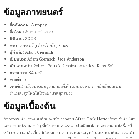
ข้อมูลภาพยนตร์
ชื่ออังกฤษ:
Autopsy
ชื่อไทย:
จับคนมาชำแหละ
ปีที่ฉาย:
2008
แนว:
สยองขวัญ / ระทึกขวัญ / กอร์
ผู้กำกับ:
Adam Gierasch
เขียนบท:
Adam Gierasch, Jace Anderson
นักแสดงนำ:
Robert Patrick, Jessica Lowndes, Ross Kohn
ความยาว:
84 นาที
เรตติ้ง:
R
จุดเด่น:
หนังสยองขวัญสายกอร์ที่เต็มไปด้วยบรรยากาศอึดอัดและฉาก
ชำแหละสุดโหดในโรงพยาบาลสุดสยอง
ข้อมูลเบื้องต้น
Autopsy เป็นภาพยนตร์สยองขวัญจากค่าย After Dark Horrorfest ซึ่งเป็นโปร
เจกต์รวมหนังสยองขวัญที่เน้นความรุนแรงและไอเดียแปลกประหลาด หนังเรื่องนี้
หยิบเอาความกลัวเกี่ยวกับโรงพยาบาล การทดลองมนุษย์ และการผ่าตัดมาผสมเข้า