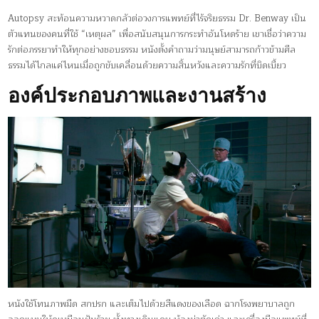
Autopsy สะท้อนความหวาดกลัวต่อวงการแพทย์ที่ไร้จริยธรรม Dr. Benway เป็น
ตัวแทนของคนที่ใช้ “เหตุผล” เพื่อสนับสนุนการกระทำอันโหดร้าย เขาเชื่อว่าความ
รักต่อภรรยาทำให้ทุกอย่างชอบธรรม หนังตั้งคำถามว่ามนุษย์สามารถก้าวข้ามศีล
ธรรมได้ไกลแค่ไหนเมื่อถูกขับเคลื่อนด้วยความสิ้นหวังและความรักที่บิดเบี้ยว
องค์ประกอบภาพและงานสร้าง
หนังใช้โทนภาพมืด สกปรก และเต็มไปด้วยสีแดงของเลือด ฉากโรงพยาบาลถูก