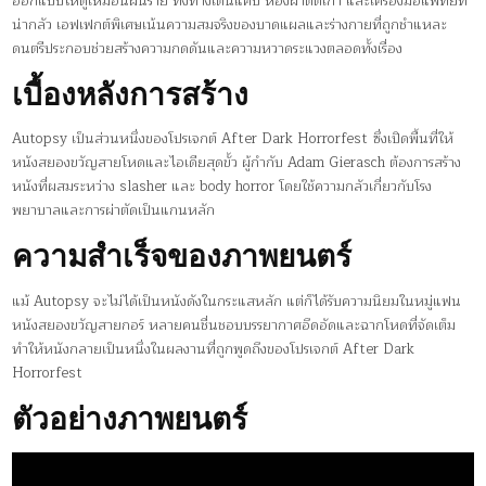
ออกแบบให้ดูเหมือนฝันร้าย ทั้งทางเดินแคบ ห้องผ่าตัดเก่า และเครื่องมือแพทย์ที่
น่ากลัว เอฟเฟกต์พิเศษเน้นความสมจริงของบาดแผลและร่างกายที่ถูกชำแหละ
ดนตรีประกอบช่วยสร้างความกดดันและความหวาดระแวงตลอดทั้งเรื่อง
เบื้องหลังการสร้าง
Autopsy เป็นส่วนหนึ่งของโปรเจกต์ After Dark Horrorfest ซึ่งเปิดพื้นที่ให้
หนังสยองขวัญสายโหดและไอเดียสุดขั้ว ผู้กำกับ Adam Gierasch ต้องการสร้าง
หนังที่ผสมระหว่าง slasher และ body horror โดยใช้ความกลัวเกี่ยวกับโรง
พยาบาลและการผ่าตัดเป็นแกนหลัก
ความสำเร็จของภาพยนตร์
แม้ Autopsy จะไม่ได้เป็นหนังดังในกระแสหลัก แต่ก็ได้รับความนิยมในหมู่แฟน
หนังสยองขวัญสายกอร์ หลายคนชื่นชอบบรรยากาศอึดอัดและฉากโหดที่จัดเต็ม
ทำให้หนังกลายเป็นหนึ่งในผลงานที่ถูกพูดถึงของโปรเจกต์ After Dark
Horrorfest
ตัวอย่างภาพยนตร์