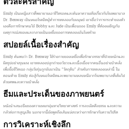
ตัวละครสำคัญ
Emily เป็นหญิงสาวที่พยายามเอาชีวิตรอดและค้นหาความจริงเกี่ยวกับโรงพยาบาล
Dr. Benway เป็นหมอโรคจิตผู้ทำการทดลองกับมนุษย์ เขาเชื่อว่าการกระทำของตัว
เองคือการรักษาคนไข้ Bobby และ Jude เป็นเพื่อนของ Emily ที่ต้องเผชิญกับ
เหตุการณ์สยองและกลายเป็นเหยื่อของการทดลองอันโหดร้าย
สปอยล์เนื้อเรื่องสำคัญ
Emily ค้นพบว่า Dr. Benway ใช้ร่างกายของเหยื่อเพื่อรักษาภรรยาที่ป่วยหนักและ
ผิดรูปอย่างรุนแรง เขาทดลองปลูกถ่ายอวัยวะและเนื้อเยื่อจากคนอื่นอย่างบ้าคลั่ง
เพื่อยื้อชีวิตเธอ กลุ่มวัยรุ่นถูกจับมาเป็น “วัตถุดิบ” สำหรับการทดลองเหล่านี้ ใน
ตอนท้าย Emily ต่อสู้กับหมอโรคจิตและพยายามหลบหนีจากโรงพยาบาลที่เต็มไป
ด้วยศพและความบ้าคลั่ง
ธีมและประเด็นของภาพยนตร์
หนังนำเสนอธีมของความหมกมุ่นทางวิทยาศาสตร์ การละเมิดศีลธรรม และความ
กลัวต่อการสูญเสีย นอกจากนี้ยังพูดถึงเส้นแบ่งระหว่างการรักษากับความวิปริต
การวิเคราะห์เชิงลึก