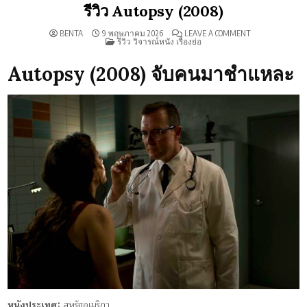
รีวิว Autopsy (2008)
ON
BENTA
9 พฤษภาคม 2026
LEAVE A COMMENT
POSTED
รีวิว
รีวิว วิจารณ์หนัง เรื่องย่อ
IN
AUTOPSY
(2008)
Autopsy (2008) จับคนมาชำแหละ
หนังประเทศ:
สหรัฐอเมริกา